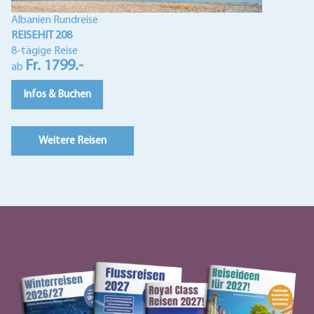
Albanien Rundreise
REISEHIT 208
8-tägige Reise
Fr. 1799.-
ab
Infos & Buchen
Weitere Reisen