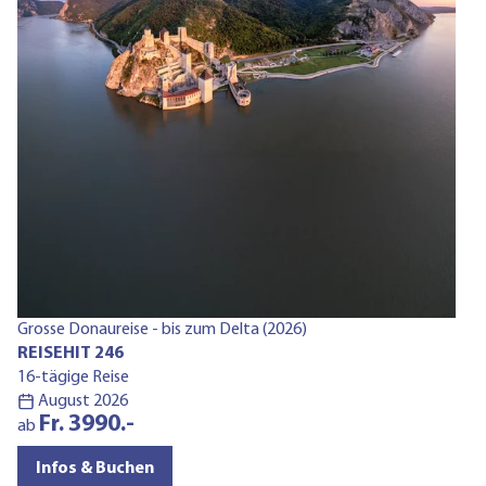
Mo
R
6-
a
Grosse Donaureise - bis zum Delta (2026)
REISEHIT 246
16-tägige Reise
August 2026
Fr. 3990.-
ab
Infos & Buchen