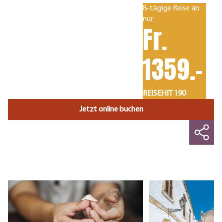
8-tägige Reise ab
nur
Fr.
1359.-
REISEHIT 190
Jetzt online buchen