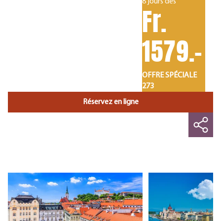
8 jours dès
Fr.
1579.-
OFFRE SPÉCIALE
273
Réservez en ligne