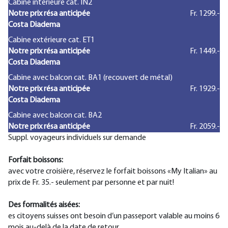
Cabine intérieure cat. IN2
Notre prix résa anticipée
Fr. 1299.-
Costa Diadema
Cabine extérieure cat. ET1
Notre prix résa anticipée
Fr. 1449.-
Costa Diadema
Cabine avec balcon cat. BA1 (recouvert de métal)
Notre prix résa anticipée
Fr. 1929.-
Costa Diadema
Cabine avec balcon cat. BA2
Notre prix résa anticipée
Fr. 2059.-
Suppl. voyageurs individuels sur demande
Forfait boissons:
avec votre croisière, réservez le forfait boissons «My Italian» au
prix de Fr. 35.- seulement par personne et par nuit!
Des formalités aisées:
es citoyens suisses ont besoin d’un passeport valable au moins 6
mois au-delà de la date de retour.