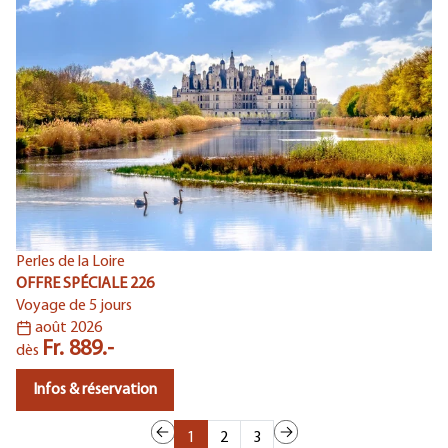
Perles de la Loire
Le
OFFRE SPÉCIALE 226
OF
Voyage de 5 jours
Vo
août 2026
Fr. 889.-
dès
d
Infos & réservation
1
2
3