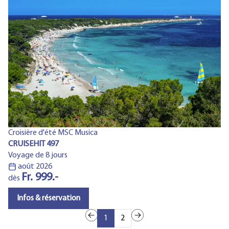
Au
Croisière d'été MSC Musica
CR
CRUISEHIT 497
Vo
Voyage de 8 jours
août 2026
Fr. 999.-
d
dès
Infos & réservation
1
2