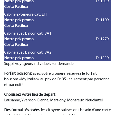
Notre prix promo
Fr. 1039.-
Costa Pacifica
Cabine extérieure cat. ET1
Notre prix promo
Fr. 1109.-
Costa Pacifica
Cabine avec balcon cat. BA1
Notre prix promo
Fr. 1279.-
Costa Pacifica
Cabine avec balcon cat. BA2
Notre prix promo
Fr. 1339.-
Suppl. voyageurs individuels sur demande
Forfait boissons:
avec votre croisière, réservez le forfait
boissons «My Italian» au prix de Fr. 35.- seulement par personne
et par nuit!
Choisissez votre lieu de départ:
Lausanne, Yverdon, Bienne, Martigny, Montreux, Neuchâtel
Des formalités aisées:
les citoyens suisses ont besoin d’une carte