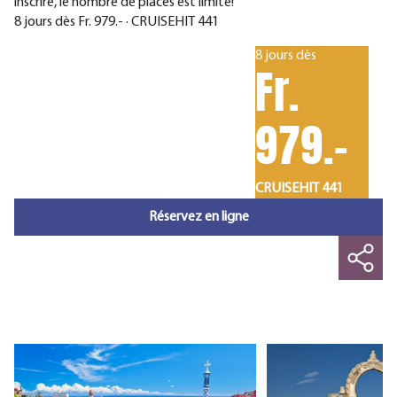
inscrire, le nombre de places est limité!
8 jours dès Fr. 979.- · CRUISEHIT 441
8 jours dès
Fr.
979.-
CRUISEHIT 441
Réservez en ligne