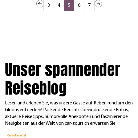
3
4
5
6
7
Unser spannender
Reiseblog
Lesen und erleben Sie, was unsere Gäste auf Reisen rund um den
Globus entdecken! Packende Berichte, beeindruckende Fotos,
aktuelle Reisetipps, humorvolle Anekdoten und faszinierende
Neuigkeiten aus der Welt von car-tours.ch erwarten Sie.
Reisebericht
R