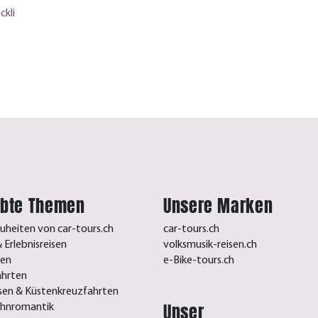
ckli
ebte Themen
Unsere Marken
uheiten von car-tours.ch
car-tours.ch
 Erlebnisreisen
volksmusik-reisen.ch
sen
e-Bike-tours.ch
ahrten
isen & Küstenkreuzfahrten
Unser
ahnromantik