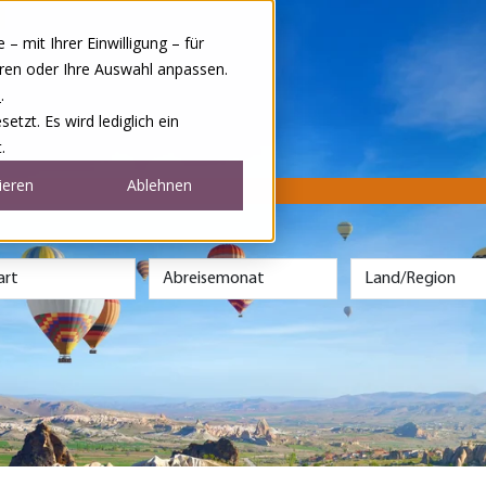
 mit Ihrer Einwilligung – für
eren oder Ihre Auswahl anpassen.
e
.
tzt. Es wird lediglich ein
.
ieren
Ablehnen