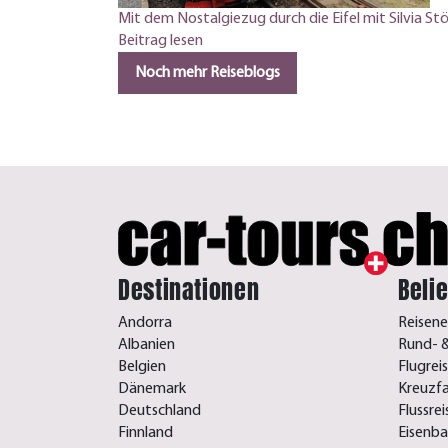
Mit dem Nostalgiezug durch die Eifel mit Silvia Stö
Beitrag lesen
Noch mehr Reiseblogs
Destinationen
Beli
Andorra
Reisene
Albanien
Rund- &
Belgien
Flugrei
Dänemark
Kreuzf
Deutschland
Flussre
Finnland
Eisenb