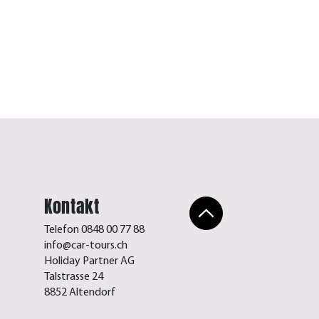
Blütezeit in der 
Beitrag lesen
Kontakt
Telefon 0848 00 77 88
info@car-tours.ch
Holiday Partner AG
Talstrasse 24
8852 Altendorf