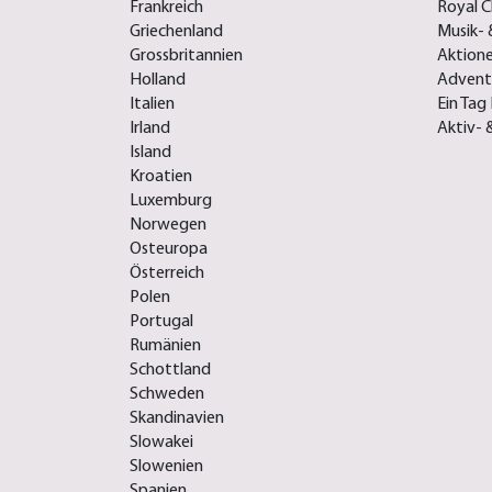
Frankreich
Royal C
Griechenland
Musik- 
Grossbritannien
Aktione
Holland
Advent-
Italien
Ein Tag 
Irland
Aktiv- 
Island
Kroatien
Luxemburg
Norwegen
Osteuropa
Österreich
Polen
Portugal
Rumänien
Schottland
Schweden
Skandinavien
Slowakei
Slowenien
Spanien