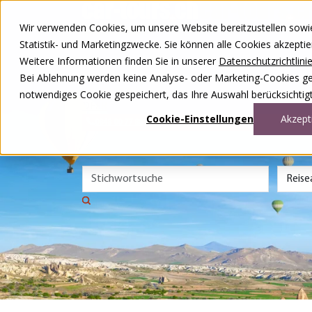
Zum Inhalt springen
Wir verwenden Cookies, um unsere Website bereitzustellen sowie –
Unsere Reisen
Statistik- und Marketingzwecke. Sie können alle Cookies akzepti
Rund ums Reisen
Weitere Informationen finden Sie in unserer
Datenschutzrichtlini
Über uns
Kontakt
Bei Ablehnung werden keine Analyse- oder Marketing-Cookies gese
Wettbewerb
notwendiges Cookie gespeichert, das Ihre Auswahl berücksichtigt
DE
FR
Cookie-Einstellungen
Akzept
0848 00 77 88