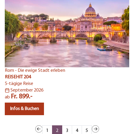
Rom - Die ewige Stadt erleben
REISEHIT 204
No
5-tägige Reise
RE
September 2026
6-
Fr. 899.-
ab
a
Infos & Buchen
1
2
3
4
5