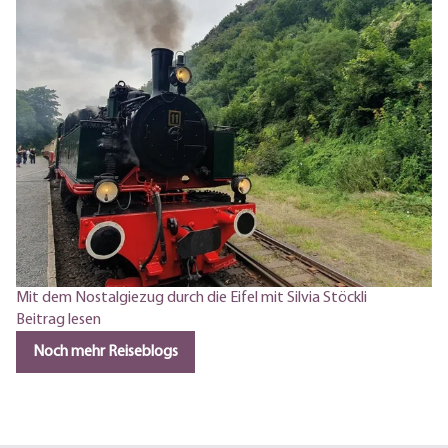
Mit dem Nostalgiezug durch die Eifel mit Silvia Stöckli
Bl
Beitrag lesen
Be
Noch mehr Reiseblogs