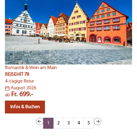
Romantik & Wein am Main
Mi
REISEHIT 78
RE
4-tägige Reise
5-
August 2026
Fr. 699.-
ab
a
Infos & Buchen
1
2
3
4
5